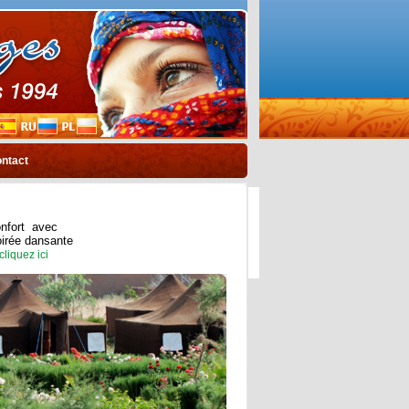
ntact
onfort avec
soirée dansante
cliquez ici