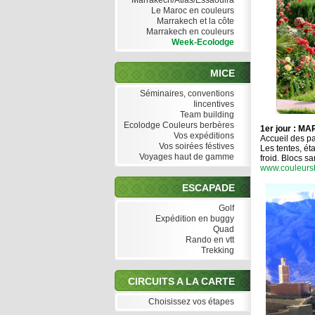
Marrakech/Atlas/Essaouira
Le Maroc en couleurs
Marrakech et la côte
Marrakech en couleurs
Week-Ecolodge
MICE
Séminaires, conventions
Iincentives
Team building
Ecolodge Couleurs berbères
1er jour : 
Vos expéditions
Accueil des pa
Vos soirées féstives
Les tentes, ét
Voyages haut de gamme
froid. Blocs sa
www.couleurs
ESCAPADE
Golf
Expédition en buggy
Quad
Rando en vtt
Trekking
CIRCUITS A LA CARTE
Choisissez vos étapes