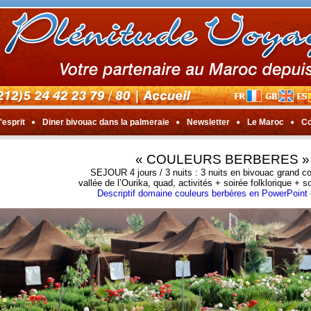
'esprit
Diner bivouac dans la palmeraie
Newsletter
Le Maroc
Co
« COULEURS BERBERES »
SEJOUR 4 jours / 3 nuits : 3 nuits en bivouac grand c
vallée de l’Ourika, quad, activités + soirée folklorique + 
Descriptif domaine couleurs berbères en PowerPoint