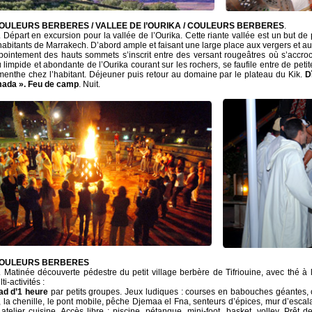
 COULEURS BERBERES / VALLEE DE l’OURIKA / COULEURS BERBERES
.
. Départ en excursion pour la vallée de l’Ourika. Cette riante vallée est un but 
abitants de Marrakech. D’abord ample et faisant une large place aux vergers et au
pointement des hauts sommets s’inscrit entre des versant rougeâtres où s’accroch
u limpide et abondante de l’Ourika courant sur les rochers, se faufile entre de peti
 menthe chez l’habitant. Déjeuner puis retour au domaine par le plateau du Kik.
D
mada ». Feu de camp
. Nuit.
: COULEURS BERBERES
r. Matinée découverte pédestre du petit village berbère de Tifriouine, avec thé 
i-activités :
ad d’1 heure
par petits groupes. Jeux ludiques : courses en babouches géantes, 
t, la chenille, le pont mobile, pêche Djemaa el Fna, senteurs d’épices, mur d’esc
 atelier cuisine. Accès libre : piscine, pétanque, mini-foot, basket, volley. Prêt 