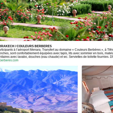
MARRAKECH / COULEURS BERBERES
rticipants à l’aéroport Menara. Transfert au domaine « Couleurs Berbères », à Tifrio
anches, sont confortablement équipées avec tapis, lits avec sommier en bois, matela
nitaires avec lavabo, douches (eau chaude) et wc. Serviettes de toilette fournies. Dîn
berberes.com