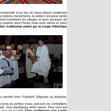
de promenade et un lieu de repos depuis longtemps
x cultures maraîchères, la vallée s’encaisse après
ent hardiment les villages et leurs terrasses de
tes prairies dont l’herbe reste verte même en plein
îner traditionnel animé par la troupe folklorique
à la menthe chez l’habitant. Déjeuner au domaine.
course du porteur d’eau, parcours du combattant,
alade. Jeux aquatiques selon saison. Pour ceux qui
de jeux de société.
Dîner traditionnel puis soirée