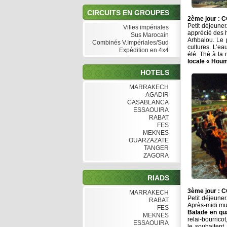
CIRCUITS EN GROUPES
2ème jour :
Petit déjeuner
Villes impériales
apprécié des h
Sus Marocain
Arhbalou. Le 
Combinés V.Impériales/Sud
cultures. L’ea
Expédition en 4x4
été. Thé à la
locale « Hou
HOTELS
MARRAKECH
AGADIR
CASABLANCA
ESSAOUIRA
RABAT
FES
MEKNES
OUARZAZATE
TANGER
ZAGORA
RIADS
3ème jour 
MARRAKECH
Petit déjeune
RABAT
Après-midi mult
FES
Balade en qu
MEKNES
relai-bourrico
ESSAOUIRA
le souhaitent,