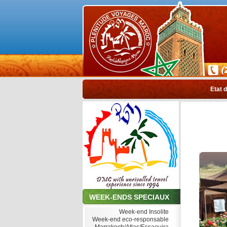
Etat d
WEEK-ENDS SPECIAUX
Week-end Insolite
Week-end eco-responsable