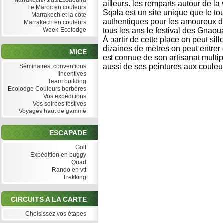
Marrakech/Atlas/Essaouira
ailleurs. les remparts autour de la
Le Maroc en couleurs
Sqala est un site unique que le t
Marrakech et la côte
authentiques pour les amoureux d
Marrakech en couleurs
Week-Ecolodge
tous les ans le festival des Gnaou
À partir de cette place on peut sil
dizaines de mètres on peut entrer 
MICE
est connue de son artisanat multiple
aussi de ses peintures aux couleur
Séminaires, conventions
Iincentives
Team building
Ecolodge Couleurs berbères
Vos expéditions
Vos soirées féstives
Voyages haut de gamme
ESCAPADE
Golf
Expédition en buggy
Quad
Rando en vtt
Trekking
CIRCUITS A LA CARTE
Choisissez vos étapes